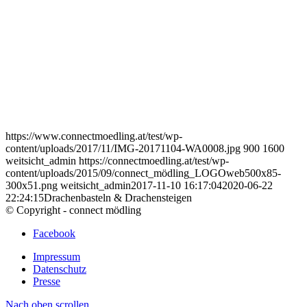
https://www.connectmoedling.at/test/wp-
content/uploads/2017/11/IMG-20171104-WA0008.jpg
900
1600
weitsicht_admin
https://connectmoedling.at/test/wp-
content/uploads/2015/09/connect_mödling_LOGOweb500x85-
300x51.png
weitsicht_admin
2017-11-10 16:17:04
2020-06-22
22:24:15
Drachenbasteln & Drachensteigen
© Copyright - connect mödling
Facebook
Impressum
Datenschutz
Presse
Nach oben scrollen