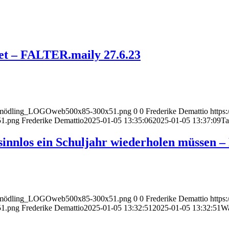
et – FALTER.maily 27.6.23
nect_mödling_LOGOweb500x85-300x51.png
0
0
Frederike Demattio
https
51.png
Frederike Demattio
2025-01-05 13:35:06
2025-01-05 13:37:09
Ta
sinnlos ein Schuljahr wiederholen müssen
nect_mödling_LOGOweb500x85-300x51.png
0
0
Frederike Demattio
https
51.png
Frederike Demattio
2025-01-05 13:32:51
2025-01-05 13:32:51
Wa