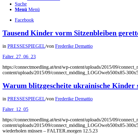
Suche
Menü
Menü
Facebook
Tausend Kinder vorm Sitzenbleiben gerett
in
PRESSESPIEGEL
/
von
Frederike Demattio
Falter_27_06_23
https://connectmoedling.at/test/wp-content/uploads/2015/09/con
content/uploads/2015/09/connect_mödling_LOGOweb500x85-300x
Warum blitzgescheite ukrainische Kinder 
in
PRESSESPIEGEL
/
von
Frederike Demattio
Falter_12_05
https://connectmoedling.at/test/wp-content/uploads/2015/09/con
content/uploads/2015/09/connect_mödling_LOGOweb500x85-300x
wiederholen müssen – FALTER.morgen 12.5.23