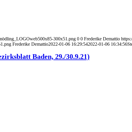
nect_mödling_LOGOweb500x85-300x51.png
0
0
Frederike Demattio
https
51.png
Frederike Demattio
2022-01-06 16:29:54
2022-01-06 16:34:56
St
zirksblatt Baden, 29./30.9.21)