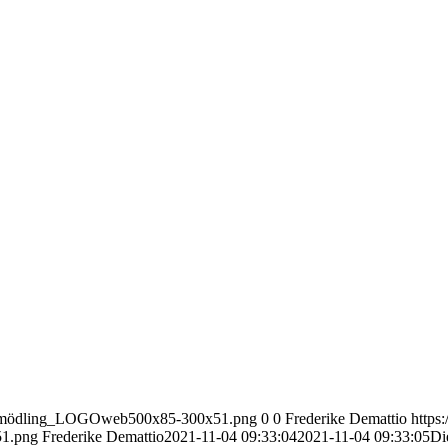
nect_mödling_LOGOweb500x85-300x51.png
0
0
Frederike Demattio
https
51.png
Frederike Demattio
2021-11-04 09:33:04
2021-11-04 09:33:05
Di