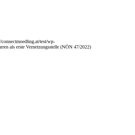
://connectmoedling.at/test/wp-
arren als erste Vernetzungsstelle (NÖN 47/2022)