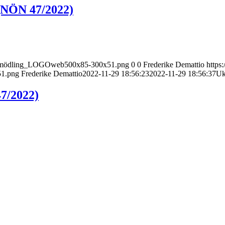
(NÖN 47/2022)
nect_mödling_LOGOweb500x85-300x51.png
0
0
Frederike Demattio
https
51.png
Frederike Demattio
2022-11-29 18:56:23
2022-11-29 18:56:37
Uk
47/2022)