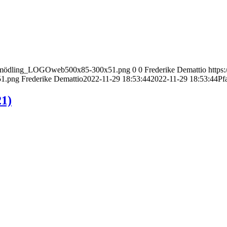
nect_mödling_LOGOweb500x85-300x51.png
0
0
Frederike Demattio
https
51.png
Frederike Demattio
2022-11-29 18:53:44
2022-11-29 18:53:44
Pf
21)