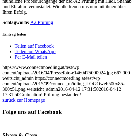
mündliche Probedurchgänge der ösd-A2 Prüfung mit Hadi, Shahab
und Ebrahim veranstaltet. Wir alle freuen uns nun mit ihnen über
Ihren Erfolg.
Schlagworte:
A2 Prüfung
Eintrag teilen
Teilen auf Facebook
Teilen auf WhatsApp
Per E-Mail teilen
https://www.connectmoedling.at/test/wp-
content/uploads/2016/04/Pressefoto-e1460475090924.jpg
667
900
weitsicht_admin
https://connectmoedling.at/test/wp-
content/uploads/2015/09/connect_mödling_LOGOweb500x85-
300x51.png
weitsicht_admin
2016-04-12 17:31:50
2016-04-12
17:31:50
Gratulation! Prüfung bestanden!
zurück zur Homepage
Folge uns auf Facebook
Share & Care