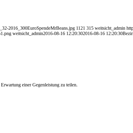
/BB_32-2016_300EuroSpendeMrBeans.jpg
1121
315
weitsicht_admin
htt
51.png
weitsicht_admin
2016-08-16 12:20:30
2016-08-16 12:20:30
Bezir
 Erwartung einer Gegenleistung zu teilen.