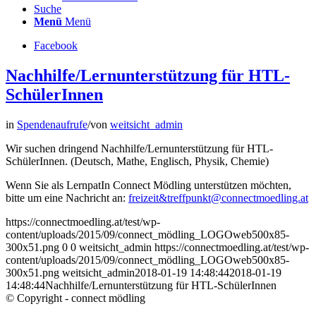
Suche
Menü
Menü
Facebook
Nachhilfe/Lernunterstützung für HTL-
SchülerInnen
in
Spendenaufrufe
/
von
weitsicht_admin
Wir suchen dringend Nachhilfe/Lernunterstützung für HTL-
SchülerInnen. (Deutsch, Mathe, Englisch, Physik, Chemie)
Wenn Sie als LernpatIn Connect Mödling unterstützen möchten,
bitte um eine Nachricht an:
freizeit&treffpunkt@connectmoedling.at
https://connectmoedling.at/test/wp-
content/uploads/2015/09/connect_mödling_LOGOweb500x85-
300x51.png
0
0
weitsicht_admin
https://connectmoedling.at/test/wp-
content/uploads/2015/09/connect_mödling_LOGOweb500x85-
300x51.png
weitsicht_admin
2018-01-19 14:48:44
2018-01-19
14:48:44
Nachhilfe/Lernunterstützung für HTL-SchülerInnen
© Copyright - connect mödling